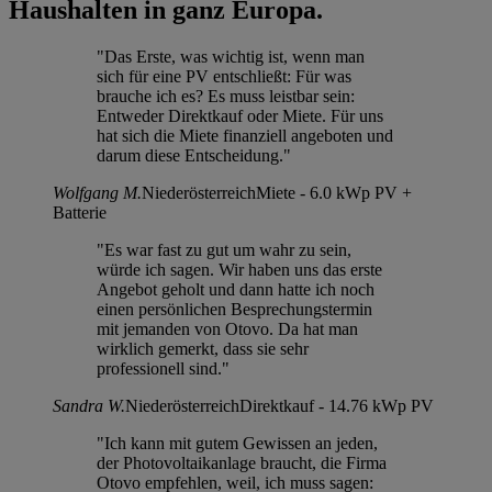
Haushalten in ganz Europa.
"Das Erste, was wichtig ist, wenn man
sich für eine PV entschließt: Für was
brauche ich es? Es muss leistbar sein:
Entweder Direktkauf oder Miete. Für uns
hat sich die Miete finanziell angeboten und
darum diese Entscheidung."
Wolfgang M.
Niederösterreich
Miete - 6.0 kWp PV +
Batterie
"Es war fast zu gut um wahr zu sein,
würde ich sagen. Wir haben uns das erste
Angebot geholt und dann hatte ich noch
einen persönlichen Besprechungstermin
mit jemanden von Otovo. Da hat man
wirklich gemerkt, dass sie sehr
professionell sind."
Sandra W.
Niederösterreich
Direktkauf - 14.76 kWp PV
"Ich kann mit gutem Gewissen an jeden,
der Photovoltaikanlage braucht, die Firma
Otovo empfehlen, weil, ich muss sagen: